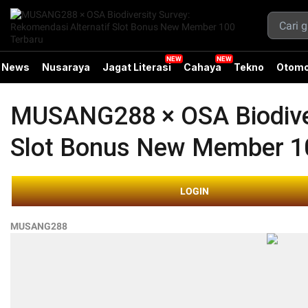
News
Nusaraya
Jagat Literasi
Cahaya
Tekno
Otomo
MUSANG288 × OSA Biodiver
Slot Bonus New Member 1
LOGIN
MUSANG288