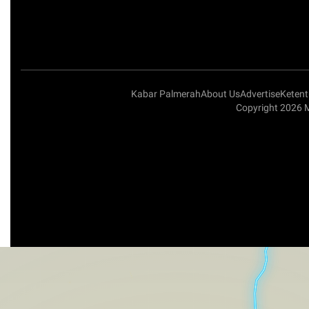
Kabar Palmerah
About Us
Advertise
Keten
Copyright 2026 